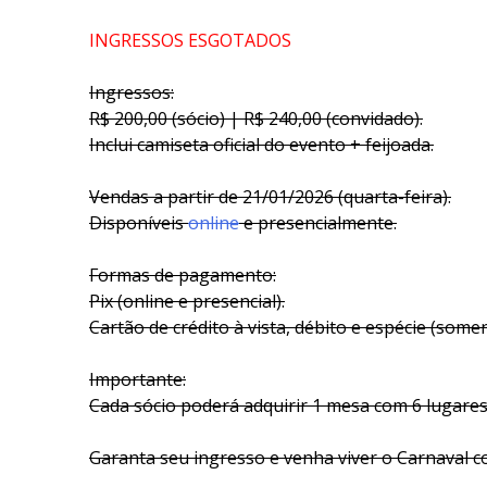
INGRESSOS ESGOTADOS
Ingressos:
R$ 200,00 (sócio) | R$ 240,00 (convidado).
Inclui camiseta oficial do evento + feijoada.
Vendas a partir de 21/01/2026 (quarta-feira).
Disponíveis
online
e presencialmente.
Formas de pagamento:
Pix (online e presencial).
Cartão de crédito à vista, débito e espécie (somen
Importante:
Cada sócio poderá adquirir 1 mesa com 6 lugares
Garanta seu ingresso e venha viver o Carnaval c