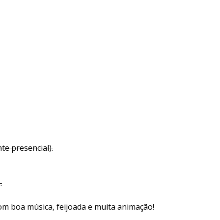
te presencial).
.
om boa música, feijoada e muita animação!